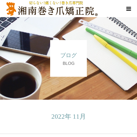
代表ご挨拶
施術方法
ブログ
料金表
BLOG
店舗情報
Q＆A
告知/SNS
2022年 11月