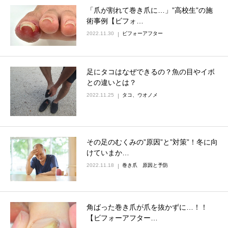
「爪が割れて巻き爪に…」”高校生”の施
術事例【ビフォ…
2022.11.30
ビフォーアフター
足にタコはなぜできるの？魚の目やイボ
との違いとは？
2022.11.25
タコ、ウオノメ
その足のむくみの”原因”と”対策”！冬に向
けていまか…
2022.11.18
巻き爪 原因と予防
角ばった巻き爪が爪を抜かずに…！！
【ビフォーアフター…