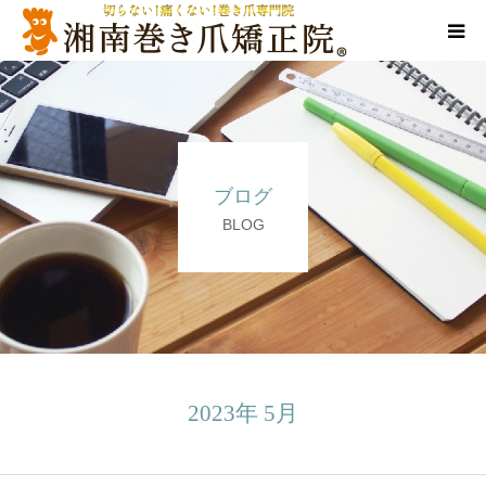
代表ご挨拶
施術方法
ブログ
料金表
BLOG
店舗情報
Q＆A
告知/SNS
2023年 5月