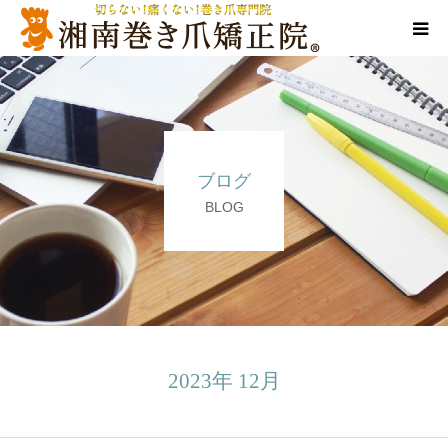
代表ご挨拶
施術方法
ブログ
料金表
BLOG
店舗情報
Q＆A
告知/SNS
2023年 12月