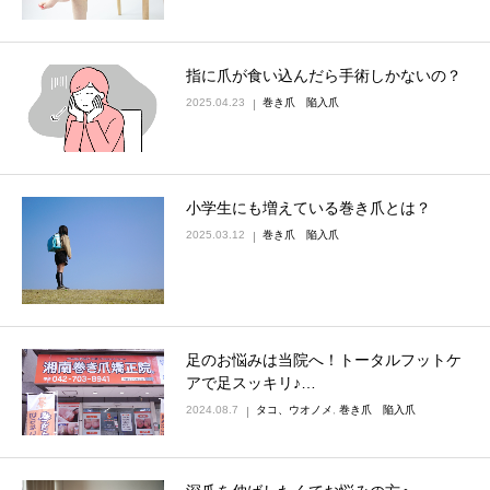
指に爪が食い込んだら手術しかないの？
2025.04.23
巻き爪 陥入爪
小学生にも増えている巻き爪とは？
2025.03.12
巻き爪 陥入爪
足のお悩みは当院へ！トータルフットケ
アで足スッキリ♪…
2024.08.7
タコ、ウオノメ
,
巻き爪 陥入爪