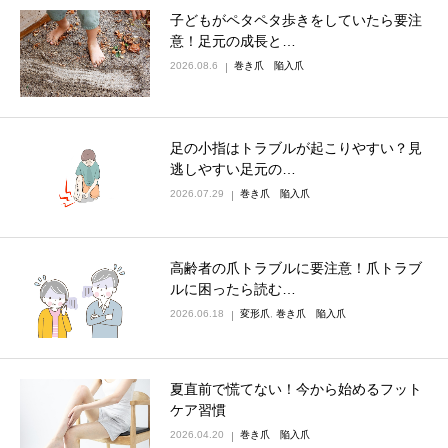
子どもがペタペタ歩きをしていたら要注
意！足元の成長と…
2026.08.6
巻き爪 陥入爪
足の小指はトラブルが起こりやすい？見
逃しやすい足元の…
2026.07.29
巻き爪 陥入爪
高齢者の爪トラブルに要注意！爪トラブ
ルに困ったら読む…
2026.06.18
変形爪
,
巻き爪 陥入爪
夏直前で慌てない！今から始めるフット
ケア習慣
2026.04.20
巻き爪 陥入爪