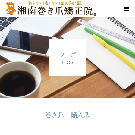
代表ご挨拶
施術方法
ブログ
料金表
BLOG
店舗情報
Q＆A
告知/SNS
巻き爪 陥入爪