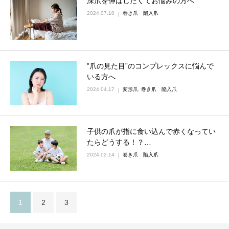
深爪を伸ばしたくてお悩みの方へ
2024.07.10
巻き爪 陥入爪
”爪の見た目”のコンプレックスに悩んで
いる方へ
2024.04.17
変形爪
,
巻き爪 陥入爪
子供の爪が指に食い込んで赤くなってい
たらどうする！？…
2024.02.14
巻き爪 陥入爪
1
2
3