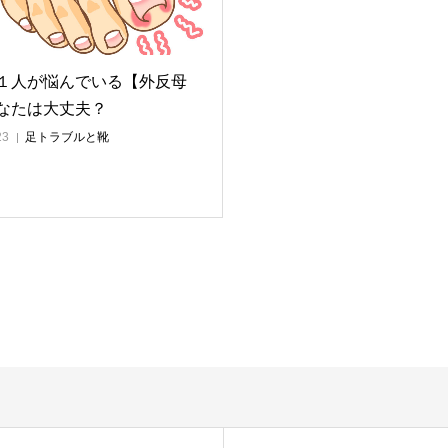
１人が悩んでいる【外反母
なたは大丈夫？
23
足トラブルと靴