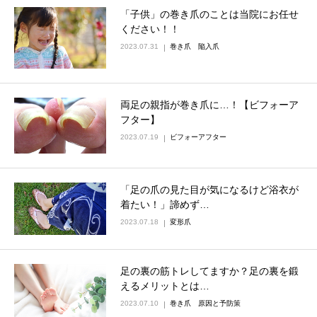
「子供」の巻き爪のことは当院にお任せ
ください！！
2023.07.31
巻き爪 陥入爪
両足の親指が巻き爪に…！【ビフォーア
フター】
2023.07.19
ビフォーアフター
「足の爪の見た目が気になるけど浴衣が
着たい！」諦めず…
2023.07.18
変形爪
足の裏の筋トレしてますか？足の裏を鍛
えるメリットとは…
2023.07.10
巻き爪 原因と予防策