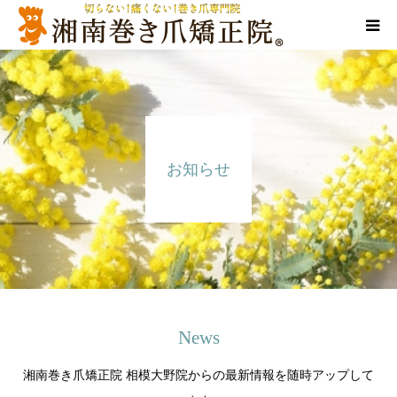
代表ご挨拶
施術方法
お知らせ
お悩み別メニュー
告知/SNS
店舗情報
News
湘南巻き爪矯正院 相模大野院からの最新情報を随時アップして