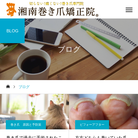
BLOG
ブログ
ブログ
巻き爪 原因と予防策
ビフォーアフター
巻き爪で過去に手術されたこ
左右どちらも巻いていた爪