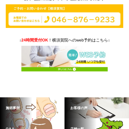
↓
24時間受付OK
！横須賀院へのweb予約はこちら↓
施術事例
お客様の声
Q＆A
店舗一覧