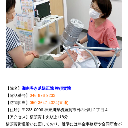
【院名】
湘南巻き爪矯正院 横須賀院
【電話番号】
046-876-9233
【訪問担当】
050-3647-4324(直通)
【住所】〒238-0006 神奈川県横須賀市日の出町２丁目４
【アクセス】横須賀中央駅より8分
横須賀街道沿いに面しており、近隣には年金事務所や合同庁舎が