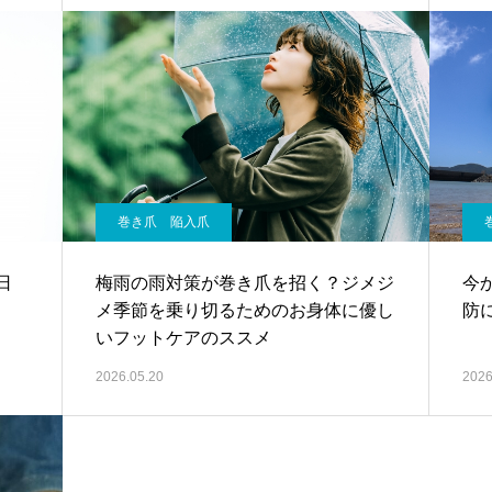
巻き爪 陥入爪
日
梅雨の雨対策が巻き爪を招く？ジメジ
今
メ季節を乗り切るためのお身体に優し
防
いフットケアのススメ
2026.05.20
2026