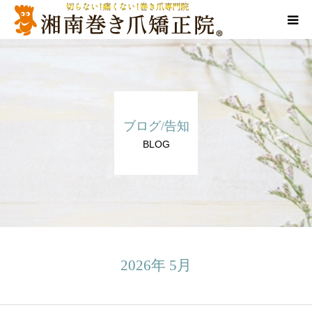
当院について
代表ご挨拶
ブログ/告知
料金/メニュー
BLOG
店舗一覧
施術事例
訪問施術
2026年 5月
ブログ/SNS