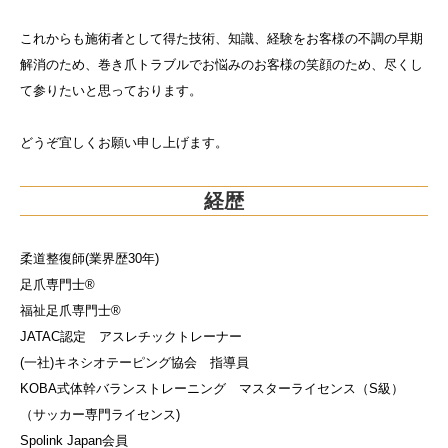
これからも施術者として得た技術、知識、経験をお客様の不調の早期
解消のため、巻き爪トラブルでお悩みのお客様の笑顔のため、尽くし
て参りたいと思っております。
どうぞ宜しくお願い申し上げます。
経歴
柔道整復師(業界歴30年)
足爪専門士®️
福祉足爪専門士®︎
JATAC認定 アスレチックトレーナー
(一社)キネシオテーピング協会 指導員
KOBA式体幹バランストレーニング マスターライセンス（S級）
（サッカー専門ライセンス)
Spolink Japan会員