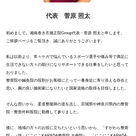
ネット予約
代表 菅原 照太
初めまして。湘南巻き爪矯正院Group代表・菅原 照太と申します。
ご挨拶ページをご覧頂き、誠にありがとうございます。
私は以前より、常々ケガで悩んでいるスポーツ選手や痛み等で満足に
生活できない方々の助けになりサポートできる仕事をしたいと思って
おりました。
整骨院や鍼灸院の役割がお客様にとって一番身近に寄り添える存在と
思い、腕の良い施術家になりたいと国家資格の取得を目指しました。
そんな思いから、柔道整復師の道を志し、宮城県や神奈川県内の整骨
院・整形外科医院に勤務して参りました。
後に、地域の方々のお役に立ちたいという思いから、「すがわら整骨
院」（現：にこにこKARADA整骨院 大曲院）、
「にこにこKARADA