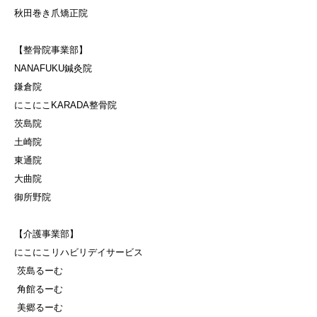
秋田巻き爪矯正院
【整骨院事業部】
NANAFUKU鍼灸院
鎌倉院
にこにこKARADA整骨院
茨島院
土崎院
東通院
大曲院
御所野院
【介護事業部】
にこにこリハビリデイサービス
茨島るーむ
角館るーむ
美郷るーむ