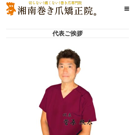
当院について
代表ご挨拶
代表ご挨拶
料金/メニュー
店舗一覧
施術事例
訪問施術
ブログ/SNS