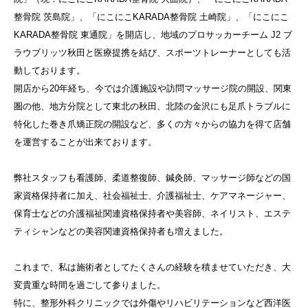
整骨院 茨島院」、「にこにこKARADA整骨院 土崎院」、「にこにこ
KARADA整骨院 東通院」を開店し、地域のプロサッカーチーム J2 ブ
ラウブリッツ秋田と医療提携を結び、スポーツトレーナーとしても活
動しております。
開店から20年経ち、今では介護施設や訪問マッサージ院の開設、関東
圏の他、地方分院として東北の秋田、北陸の金沢にも足爪トラブルに
特化した巻き爪矯正院の開設など、多くの方々からの協力を得て店舗
を運営することが出来ております。
弊社スタッフも看護師、柔道整復師、鍼灸師、マッサージ師などの国
家資格保持者に加え、社会福祉士、介護福祉士、ケアマネージャー、
保育士などの介護福祉関連資格保持者や美容師、ネイリスト、エステ
ティシャンなどの美容関連資格保持者も増えました。
これまで、私は施術者としてたくさんの経験を積ませていただき、大
変貴重な時間を過ごして参りました。
特に、整形外科クリニックでは外傷やリハビリテーションなど西洋医