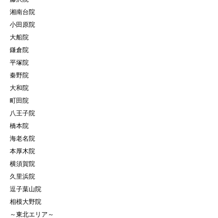
湘南台院
小田原院
大船院
鎌倉院
平塚院
秦野院
大和院
町田院
八王子院
橋本院
海老名院
本厚木院
横須賀院
久里浜院
逗子葉山院
相模大野院
～東北エリア～