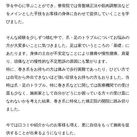
学を中心に学ぶことができ、整骨院では骨盤矯正法や筋肉調整法など
をメインとした手技をお客様の身体に合わせて提供していくことを学
びました。
そんな経験を少しずつ積む中で、爪・足のトラブルについてお悩みの
方が大変多いことに気づきました。足は家でいうところの「基礎」に
あたります。身体の土台が不安定なことにより膝痛や慢性腰痛、肩凝
り、頭痛などの慢性的な不定愁訴の原因にも繋がります。
特に、巻き爪をお持ちの方は痛みで歩行困難であったり、ひどい方で
は自宅から外出できないほど強い症状をお持ちの方もおりました。当
時は爪・足のトラブル、特に巻き爪などに関しては医療機関での受け
皿も少なく、施術家として自分がどうにか困っている方々の受け皿に
なれないかを考えた結果、巻き爪に特化した矯正院の開院に踏み切り
ました。
今では口コミや紹介からのお客様も増え、更に自信をもって施術を提
供することが出来るようになりました。