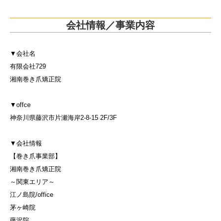
会社情報／事業内容
▼会社名
有限会社729
湘南巻き爪矯正院
▼offce
神奈川県藤沢市片瀬海岸2-8-15 2F/3F
▼会社情報
【巻き爪事業部】
湘南巻き爪矯正院
～関東エリア～
江ノ島院/office
茅ヶ崎院
藤沢院