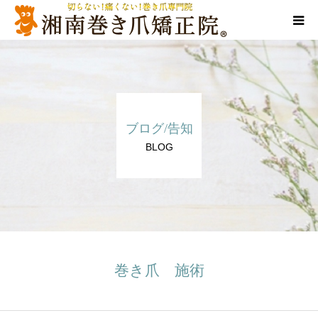
当院について
代表ご挨拶
ブログ/告知
料金/メニュー
BLOG
店舗一覧
施術事例
訪問施術
巻き爪 施術
ブログ/SNS