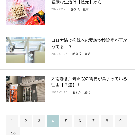
健康な生活は【足元】から！！
2022.02.2
巻き爪 施術
コロナ渦で病院への受診や検診率が下が
ってる！？
2022.01.26
巻き爪 施術
湘南巻き爪矯正院の需要が高まっている
理由【３選】！
2022.01.19
巻き爪 施術
1
2
3
4
5
6
7
8
9
10