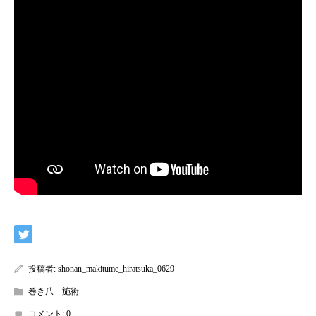
投稿者:
shonan_makitume_hiratsuka_0629
巻き爪 施術
コメント:
0