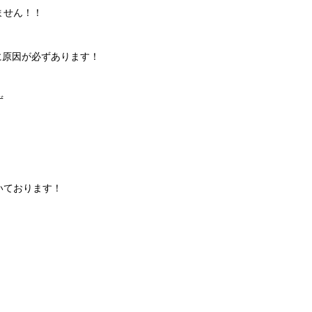
ません！！
に原因が必ずあります！
ず
いております！