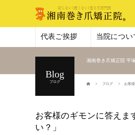
代表ご挨拶
当院につい
湘南巻き爪矯正院 平
Blog
ブログ
ブログ
お客様
お客様のギモンに答えま
い？」