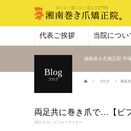
代表ご挨拶
当院につい
湘南巻き爪矯正院 平
Blog
ブログ
ブログ
両足共
両足共に巻き爪で…【ビ
2021.12.13
ビフォーアフター