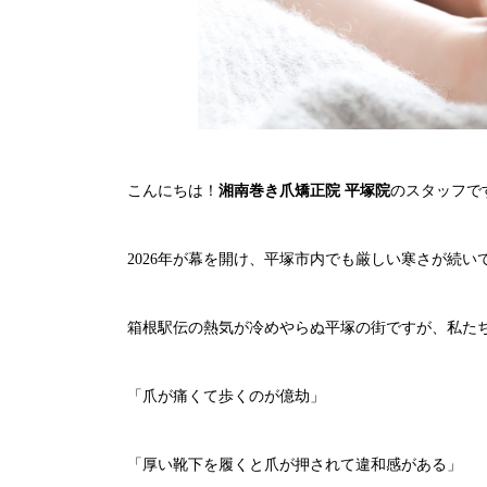
こんにちは！
湘南巻き爪矯正院 平塚院
のスタッフで
2026年が幕を開け、平塚市内でも厳しい寒さが続
箱根駅伝の熱気が冷めやらぬ平塚の街ですが、私た
「爪が痛くて歩くのが億劫」
「厚い靴下を履くと爪が押されて違和感がある」