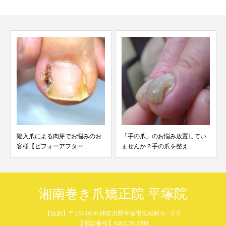
入爪による肉芽でお悩みのお
「手の爪」のお悩み放置してい
爪先の
様【ビフォーアフター...
ませんか？手の爪を整え...
足に良い
湘南巻き爪矯正院 平塚院
【住所】〒254-0036 神奈川県平塚市宮松町６−２０
【電話番号】0463-79-5399