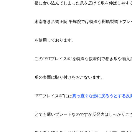
指に食い込んでしまった爪を広げて爪を伸ばしやすく
湘南巻き爪矯正院 平塚院では特殊な樹脂製矯正プレ
を使用しております。
この“F/Tブレイス®︎”を特殊な接着剤で巻き爪や陥入
爪の表面に貼り付けをおこないます。
“F/Tブレイス®︎”には
真っ直ぐな形に戻ろうとする反
とても薄いプレートなのですが反発力はしっかりご