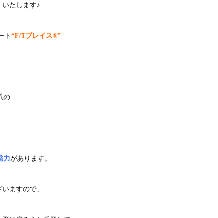
いたします♪
ート
“F/Tブレイス®︎”
爪の
発力
があります。
ざいますので、