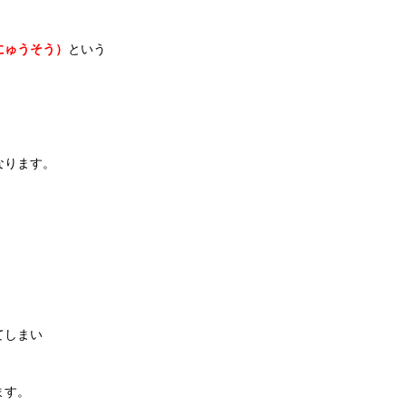
にゅうそう）
という
なります。
てしまい
ます。