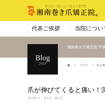
代表ご挨拶
当院につい
湘南巻き爪矯正院 平
Blog
ブログ
ブログ
爪が伸
爪が伸びてくると痛い！
2024.04.12
巻き爪 陥入爪