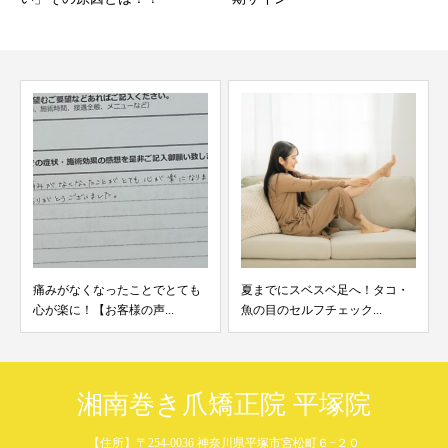
夏までにスベスベ足へ！タコ・
爪の「肥厚・変色」が気になる
魚の目のセルフチェック...
方へ！【ビフォーアフタ...
湘南巻き爪矯正院 平塚院
【住所】〒254-0036 神奈川県平塚市宮松町６−２０