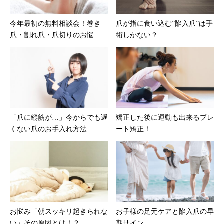
今年最初の無料相談会！巻き
爪が指に食い込む”陥入爪”は手
爪・割れ爪・爪切りのお悩...
術しかない？
「爪に縦筋が…」今からでも遅
矯正した後に運動も出来るプレ
くない爪のお手入れ方法...
ート矯正！
お悩み「朝スッキリ起きられな
お子様の足元ケアと陥入爪の早
い」その原因とは！？
期サイン