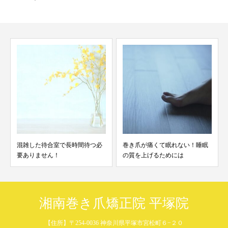
必
巻き爪が痛くて眠れない！睡眠
すぐに痛みが無くなり助かりま
の質を上げるためには
した【お客様の声】
湘南巻き爪矯正院 平塚院
【住所】〒254-0036 神奈川県平塚市宮松町６−２０