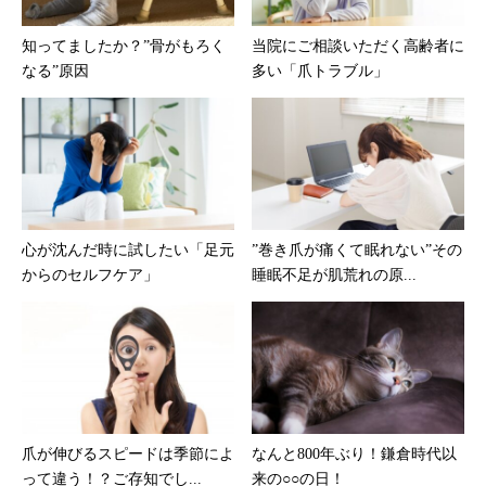
知ってましたか？”骨がもろく
当院にご相談いただく高齢者に
なる”原因
多い「爪トラブル」
心が沈んだ時に試したい「足元
”巻き爪が痛くて眠れない”その
からのセルフケア」
睡眠不足が肌荒れの原...
爪が伸びるスピードは季節によ
なんと800年ぶり！鎌倉時代以
って違う！？ご存知でし...
来の○○の日！