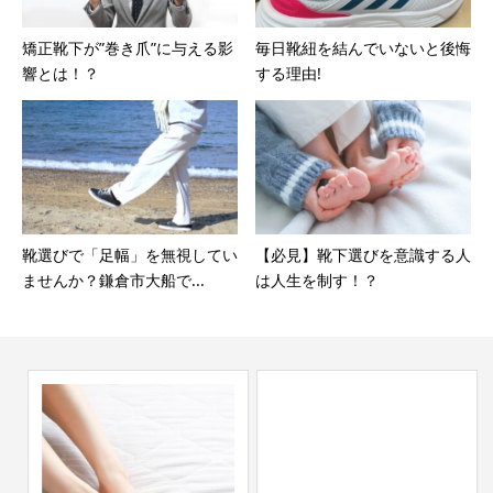
矯正靴下が”巻き爪”に与える影
毎日靴紐を結んでいないと後悔
響とは！？
する理由!
靴選びで「足幅」を無視してい
【必見】靴下選びを意識する人
ませんか？鎌倉市大船で...
は人生を制す！？