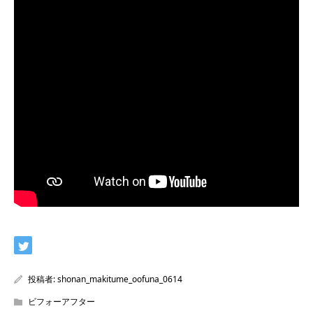
投稿者:
shonan_makitume_oofuna_0614
ビフォーアフター