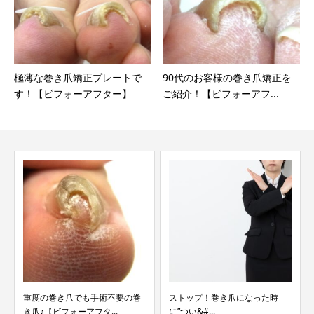
極薄な巻き爪矯正プレートで
90代のお客様の巻き爪矯正を
す！【ビフォーアフター】
ご紹介！【ビフォーアフ...
手術不要の巻
ストップ！巻き爪になった時
両足の親指が巻き爪で…
タ...
に”つい&#...
ォーアフター】