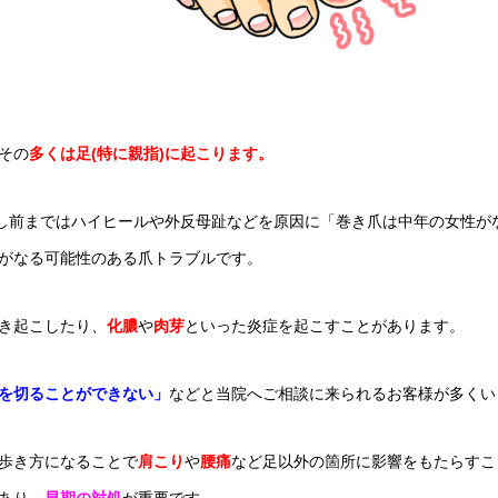
その
多くは足(特に親指)に起こります。
し前まではハイヒールや外反母趾などを原因に「巻き爪は
中年の女性が
がなる可能性のある爪トラブルです。
き起こしたり、
化膿
や
肉芽
といった炎症を起こすことがあります。
を切ることができない」
などと当院へご相談に来られるお客様が多くい
歩き方になることで
肩こり
や
腰痛
など足以外の箇所に影響をもたらすこ