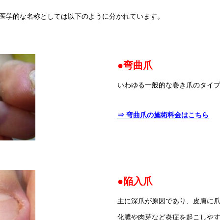
医学的な名称としては以下のように分かれています。
●弯曲爪
いわゆる一般的な巻き爪のタイ
⇒ 弯曲爪の施術料金はこちら
●陥入爪
主に深爪が原因であり、皮膚に
化膿や肉芽など炎症を起こしや