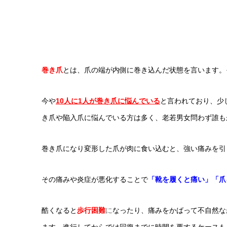
巻き爪
とは、爪の端が内側に巻き込んだ状態を言います。
今や
10人に1人が巻き爪に悩んでいる
と言われており、少
き爪や陥入爪に悩んでいる方は多く、老若男女問わず誰も
巻き爪になり変形した爪が肉に食い込むと、強い痛みを引
その痛みや炎症が悪化することで
「靴を履くと痛い」「爪
酷くなると
歩行困難
に
なったり、痛みをかばって不自然な