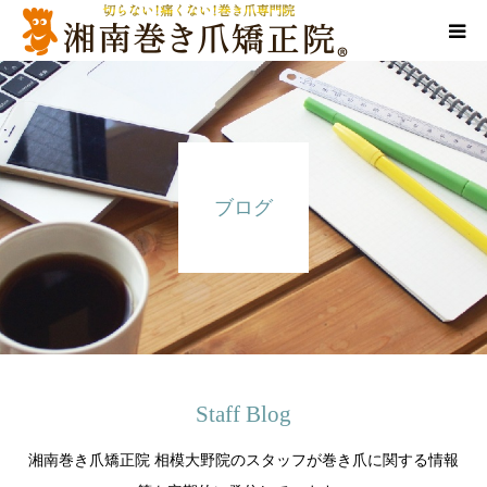
代表ご挨拶
施術方法
ブログ
お悩み別メニュー
告知/SNS
店舗情報
Staff Blog
湘南巻き爪矯正院 相模大野院のスタッフが巻き爪に関する情報