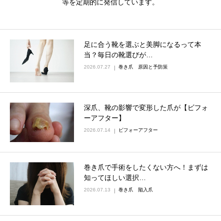
等を定期的に発信しています。
足に合う靴を選ぶと美脚になるって本
当？毎日の靴選びが…
2026.07.27
巻き爪 原因と予防策
深爪、靴の影響で変形した爪が【ビフォ
ーアフター】
2026.07.14
ビフォーアフター
巻き爪で手術をしたくない方へ！まずは
知ってほしい選択…
2026.07.13
巻き爪 陥入爪