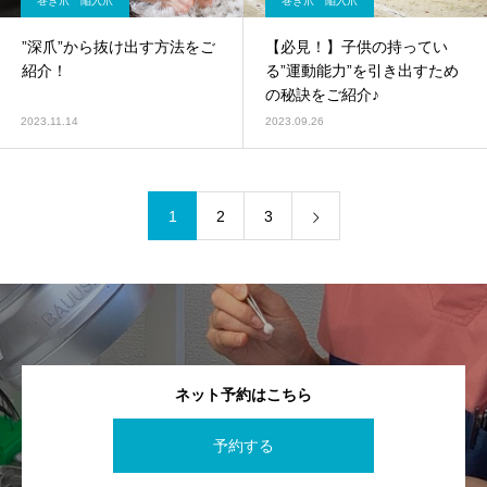
巻き爪 陥入爪
巻き爪 陥入爪
”深爪”から抜け出す方法をご
【必見！】子供の持ってい
紹介！
る”運動能力”を引き出すため
の秘訣をご紹介♪
2023.11.14
2023.09.26
1
2
3
ネット予約はこちら
予約する