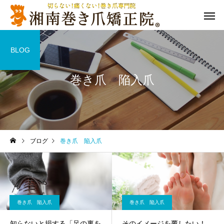
BLOG
巻き爪 陥入爪
ブログ
巻き爪 陥入爪
巻き爪 陥入爪
巻き爪 陥入爪
知らないと損する「足の裏を
そのイメージを覆したい！