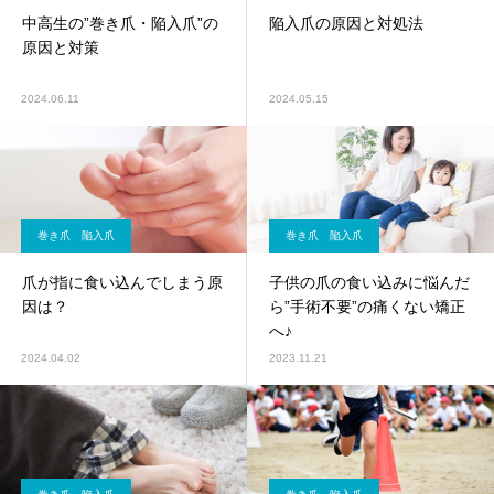
中高生の”巻き爪・陥入爪”の
陥入爪の原因と対処法
原因と対策
2024.06.11
2024.05.15
巻き爪 陥入爪
巻き爪 陥入爪
爪が指に食い込んでしまう原
子供の爪の食い込みに悩んだ
因は？
ら”手術不要”の痛くない矯正
へ♪
2024.04.02
2023.11.21