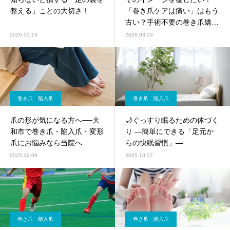
整える」ことの大切さ！
「巻き爪ケアは痛い」はもう
古い？手術不要の巻き爪矯正
♪
2026.05.19
2026.03.03
巻き爪 陥入爪
巻き爪 陥入爪
爪の形が気になる方へ──大
🌙ぐっすり眠るための体づく
和市で巻き爪・陥入爪・変形
り ―簡単にできる「足元か
爪にお悩みなら当院へ
らの快眠習慣」―
2025.12.09
2025.10.07
巻き爪 陥入爪
巻き爪 陥入爪