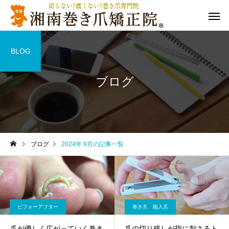
BLOG
ブログ
ブログ
2024年 9月の記事一覧
ビフォーアフター
巻き爪 陥入爪
爪が優しく広がっていく巻き
爪の切り残しが指に刺さるト