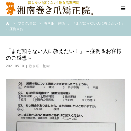
ーム
ブログ/告知
巻き爪 施術
「まだ知らない人に教えたい！」
当院について
～症例＆お…
代表ご挨拶
「まだ知らない人に教えたい！」～症例＆お客様
のご感想～
料金/メニュー
2021.05.10
巻き爪 施術
店舗一覧
施術事例
訪問施術
ブログ/SNS