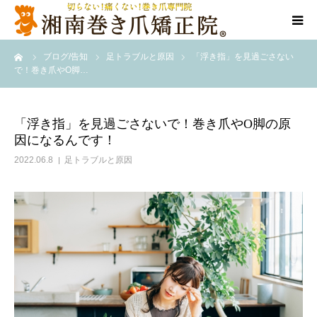
ーム
ブログ/告知
足トラブルと原因
「浮き指」を見過ごさない
当院について
で！巻き爪やО脚…
代表ご挨拶
「浮き指」を見過ごさないで！巻き爪やО脚の原
因になるんです！
料金/メニュー
2022.06.8
足トラブルと原因
店舗一覧
施術事例
訪問施術
ブログ/SNS