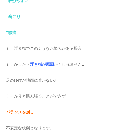
□転びやすい
□肩こり
□腰痛
もし浮き指でこのようなお悩みがある場合、
もしかしたら
浮き指が原因
かもしれません…
足のゆびが地面に着かないと
しっかりと踏ん張ることができず
バランスを崩し
不安定な状態となります。