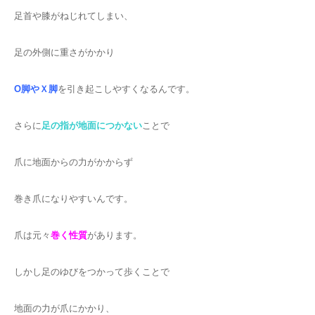
足首や膝がねじれてしまい、
足の外側に重さがかかり
O脚やＸ脚
を引き起こしやすくなるんです。
さらに
足の指が地面につかない
ことで
爪に地面からの力がかからず
巻き爪になりやすいんです。
爪は元々
巻く性質
があります。
しかし足のゆびをつかって歩くことで
地面の力が爪にかかり、