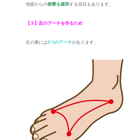
地面からの
衝撃を緩和
する役目もあります。
【３】足のアーチを作るため
足の裏には
3つのアーチ
があります。