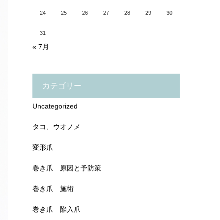
24
25
26
27
28
29
30
31
« 7月
カテゴリー
Uncategorized
タコ、ウオノメ
変形爪
巻き爪 原因と予防策
巻き爪 施術
巻き爪 陥入爪