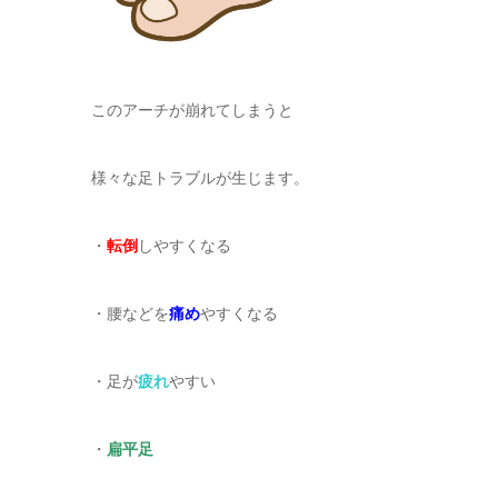
このアーチが崩れてしまうと
様々な足トラブルが生じます。
・
転倒
しやすくなる
・腰などを
痛め
やすくなる
・足が
疲れ
やすい
・
扁平足