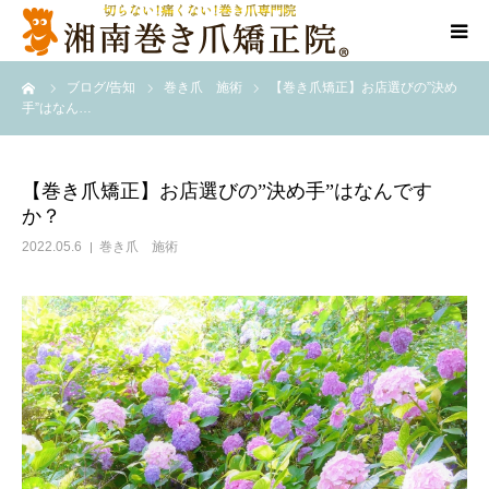
ーム
ブログ/告知
巻き爪 施術
【巻き爪矯正】お店選びの”決め
当院について
手”はなん…
代表ご挨拶
【巻き爪矯正】お店選びの”決め手”はなんです
か？
料金/メニュー
2022.05.6
巻き爪 施術
店舗一覧
施術事例
訪問施術
ブログ/SNS