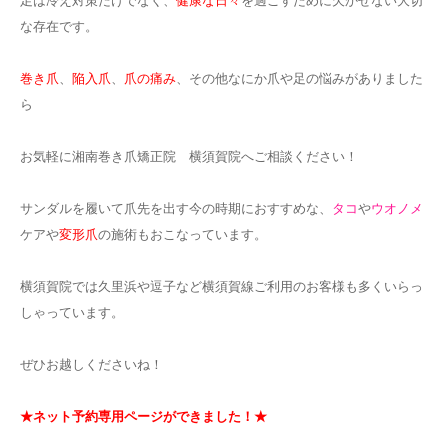
足は冷え対策だけでなく、
健康な日々
を過ごすために欠かせない大切
な存在です。
巻き爪
、
陥入爪
、
爪の痛み
、その他なにか爪や足の悩みがありました
ら
お気軽に湘南巻き爪矯正院 横須賀院へご相談ください！
サンダルを履いて爪先を出す今の時期におすすめな、
タコ
や
ウオノメ
ケアや
変形爪
の施術もおこなっています。
横須賀院では久里浜や逗子など横須賀線ご利用のお客様も多くいらっ
しゃっています。
ぜひお越しくださいね！
★ネット予約専用ページができました！★