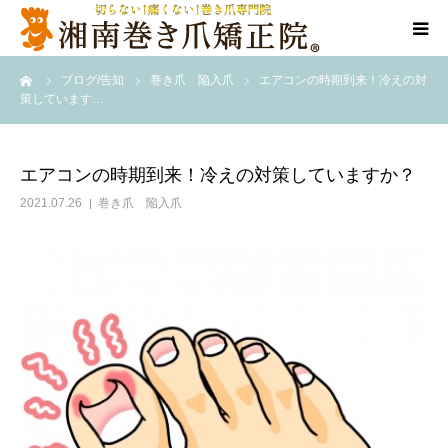
ーム
ブログ/告知
巻き爪 陥入爪
エアコンの時期到来！冷えの対
当院について
策しています…
代表ご挨拶
エアコンの時期到来！冷えの対策していますか？
料金/メニュー
2021.07.26
巻き爪 陥入爪
店舗一覧
施術事例
訪問施術
ブログ/SNS