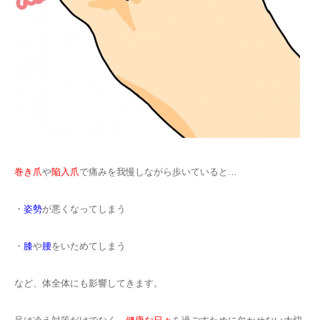
巻き爪
や
陥入爪
で痛みを我慢しながら歩いていると…
・
姿勢
が悪くなってしまう
・
膝
や
腰
をいためてしまう
など、体全体にも影響してきます。