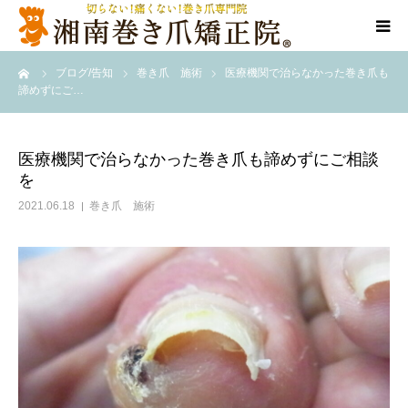
ーム
ブログ/告知
巻き爪 施術
医療機関で治らなかった巻き爪も
当院について
諦めずにご…
代表ご挨拶
医療機関で治らなかった巻き爪も諦めずにご相談
を
料金/メニュー
2021.06.18
巻き爪 施術
店舗一覧
施術事例
訪問施術
ブログ/SNS