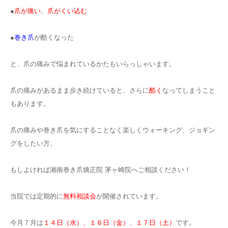
●
爪が痛い
、
爪がくい込む
●
巻き爪
が酷くなった
と、爪の痛みで悩まれているかたもいらっしゃいます。
爪の痛みがあるまま歩き続けていると、さらに
酷く
なってしまうこと
もあります。
爪の痛みや巻き爪を気にすることなく楽しくウォーキング、ジョギン
グをしたい方、
もしよければ湘南巻き爪矯正院 茅ヶ崎院へご相談ください！
当院では定期的に
無料相談会
が開催されています。
今月７月は
１４日（水）、１６日（金）、１７日（土）
です。