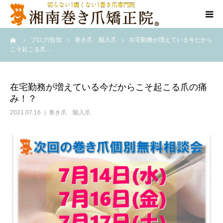
ーム
ブログ/告知
巻き爪 陥入爪
在宅勤務が増えている今だから
当院について
こそ起こる爪…
代表ご挨拶
在宅勤務が増えている今だからこそ起こる爪の痛
み！？
料金/メニュー
2021.07.16
巻き爪 陥入爪
店舗一覧
施術事例
訪問施術
ブログ/SNS