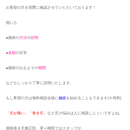
お客様の爪を実際に確認させていただいております！
他にも
●施術の
方法
や
説明
●
金額
の目安
●施術のおおよその
期間
などもしっかり丁寧に説明いたします。
もし希望の方は無料相談会後に
施術
を始めることもできます(※有料)
「
爪が痛い
」「
巻き爪
」など爪の悩みは人に相談しにくいですよね。
湘南巻き爪矯正院 茅ヶ崎院ではスタッフが