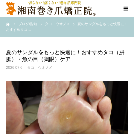
ーム
ブログ/告知
タコ、ウオノメ
夏のサンダルをもっと快適に！
当院について
おすすめタコ…
代表ご挨拶
夏のサンダルをもっと快適に！おすすめタコ（胼
胝）・魚の目（鶏眼）ケア
料金/メニュー
2026.07.6
タコ、ウオノメ
店舗一覧
施術事例
訪問施術
ブログ/SNS