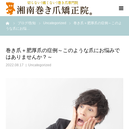
ーム
ブログ/告知
Uncategorized
巻き爪＋肥厚爪の症例～このよ
当院について
うな爪にお悩…
代表ご挨拶
巻き爪＋肥厚爪の症例～このような爪にお悩みで
はありませんか？～
料金/メニュー
2022.08.17
Uncategorized
店舗一覧
施術事例
訪問施術
ブログ/SNS