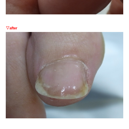
▽after