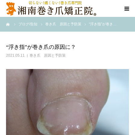
ーム
ブログ/告知
巻き爪 原因と予防策
“浮き指”が巻き…
当院について
代表ご挨拶
“浮き指”が巻き爪の原因に？
2021.05.11
巻き爪 原因と予防策
料金/メニュー
店舗一覧
施術事例
訪問施術
ブログ/SNS