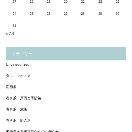
17
18
19
20
21
22
23
24
25
26
27
28
29
30
31
« 7月
カテゴリー
Uncategorized
タコ、ウオノメ
変形爪
巻き爪 原因と予防策
巻き爪 施術
巻き爪 陥入爪
湘南巻き爪矯正院からのお知らせ