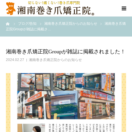
ーム
ブログ/告知
湘南巻き爪矯正院からのお知らせ
湘南巻き爪矯
当院について
正院Groupが雑誌に掲載さ…
代表ご挨拶
湘南巻き爪矯正院Groupが雑誌に掲載されました！
料金/メニュー
2024.02.27
湘南巻き爪矯正院からのお知らせ
店舗一覧
施術事例
訪問施術
ブログ/SNS