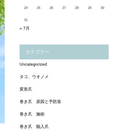
24
25
26
27
28
29
30
31
« 7月
カテゴリー
Uncategorized
タコ、ウオノメ
変形爪
巻き爪 原因と予防策
巻き爪 施術
巻き爪 陥入爪