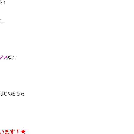
い！
す。
ノメ
など
はじめとした
います！★