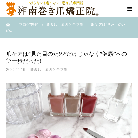
ーム
ブログ/告知
巻き爪 原因と予防策
爪ケアは”見た目のた
当院について
め…
代表ご挨拶
爪ケアは”見た目のため”だけじゃなく”健康”への
第一歩だった!
料金/メニュー
2022.11.16
巻き爪 原因と予防策
店舗一覧
施術事例
訪問施術
ブログ/SNS