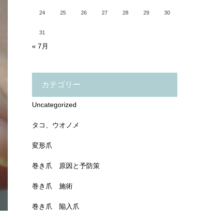
24
25
26
27
28
29
30
31
« 7月
カテゴリー
Uncategorized
タコ、ウオノメ
変形爪
巻き爪 原因と予防策
巻き爪 施術
巻き爪 陥入爪