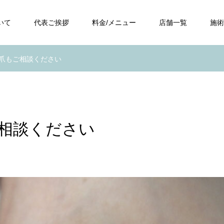
いて
代表ご挨拶
料金/メニュー
店舗一覧
施術
爪もご相談ください
相談ください