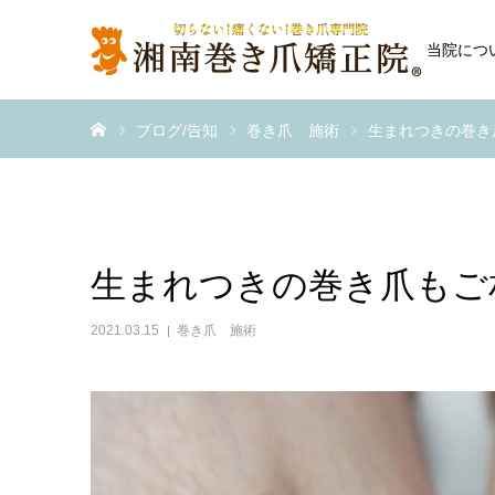
当院につ
ホーム
ブログ/告知
巻き爪 施術
生まれつきの巻き
生まれつきの巻き爪もご
2021.03.15
巻き爪 施術