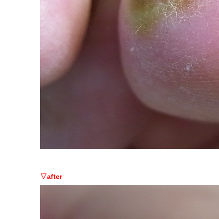
▽after