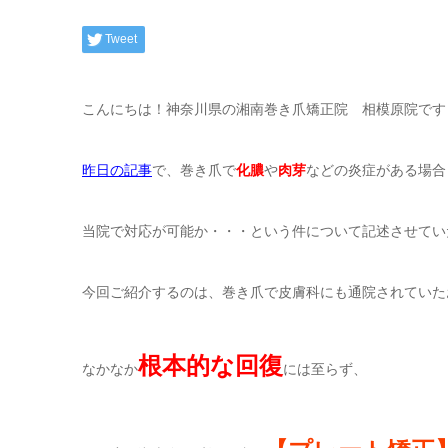
Tweet
こんにちは！神奈川県の湘南巻き爪矯正院 相模原院です
昨日の記事
で、巻き爪で
化膿
や
肉芽
などの炎症がある場合
当院で対応が可能か・・・という件について記述させてい
今回ご紹介するのは、巻き爪で皮膚科にも通院されていた
根本的な回復
なかなか
には至らず、