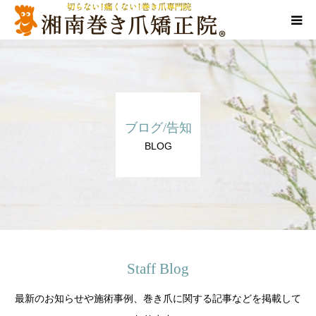
当院について
代表ご挨拶
ブログ/告知
料金/メニュー
BLOG
店舗一覧
施術事例
訪問施術
Staff Blog
最新のお知らせや施術事例、巻き爪に関する記事などを掲載して
ブログ/SNS