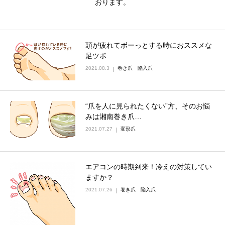
おります。
ネット予約
頭が疲れてボーっとする時におススメな
足ツボ
2021.08.3
巻き爪 陥入爪
“爪を人に見られたくない”方、そのお悩
みは湘南巻き爪…
2021.07.27
変形爪
エアコンの時期到来！冷えの対策してい
ますか？
2021.07.26
巻き爪 陥入爪