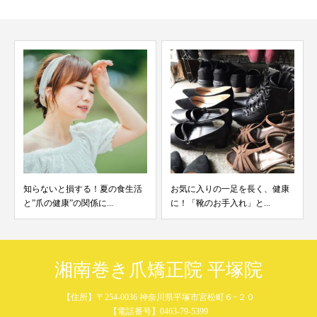
！夏の食生活
お気に入りの一足を長く、健康
足ケアは重要！？健康
に...
に！「靴のお手入れ」と...
「必要」な理由
湘南巻き爪矯正院 平塚院
【住所】〒254-0036 神奈川県平塚市宮松町６−２０
【電話番号】0463-79-5399