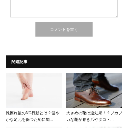
関連記事
靴擦れ後のNG行動とは？健や
大きめの靴は逆効果！？ブカブ
かな足元を保つために知...
カな靴が巻き爪やタコ・...