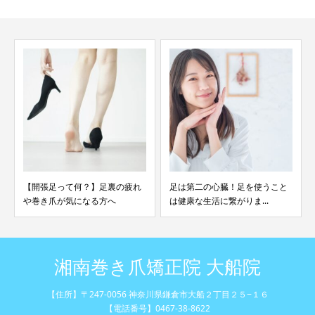
の疲れ
足は第二の心臓！足を使うこと
「爪が変形している」サンダ
は健康な生活に繋がりま...
や温泉を諦めていません...
湘南巻き爪矯正院 大船院
【住所】〒247-0056 神奈川県鎌倉市大船２丁目２５−１６
【電話番号】0467-38-8622