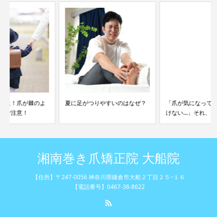
夏に足がつりやすいのはなぜ？
「爪が気になってサンダルが履
けない…」それ、もしか...
湘南巻き爪矯正院 大船院
【住所】〒247-0056 神奈川県鎌倉市大船２丁目２５−１６
【電話番号】0467-38-8622