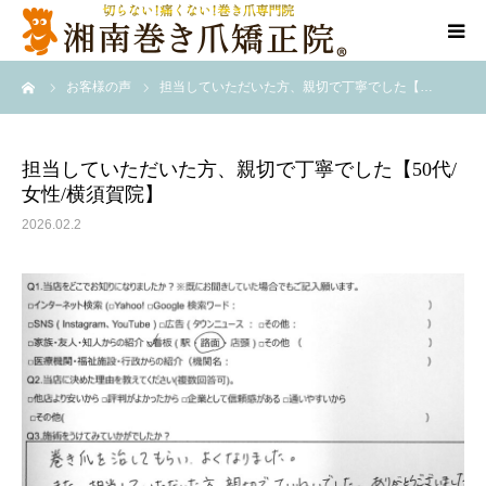
ーム
お客様の声
担当していただいた方、親切で丁寧でした【…
当院について
代表ご挨拶
担当していただいた方、親切で丁寧でした【50代/
女性/横須賀院】
料金/メニュー
2026.02.2
店舗一覧
施術事例
訪問施術
ブログ/SNS