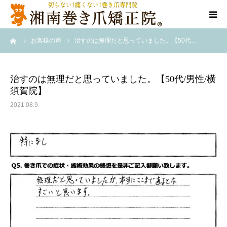
ーム
お客様の声
治すのは無理だと思っていました。【50代…
当院について
代表ご挨拶
治すのは無理だと思っていました。【50代/男性/横
須賀院】
料金/メニュー
2021.08.9
店舗一覧
施術事例
訪問施術
ブログ/SNS