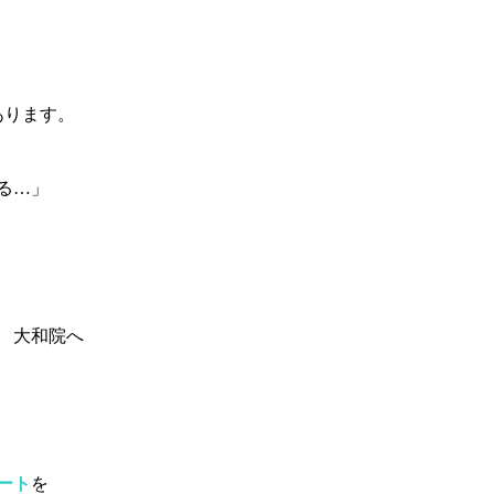
あります。
る…」
 大和院へ
ート
を