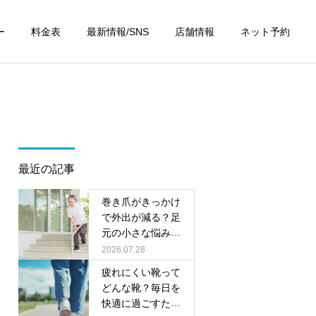
ー
料金表
最新情報/SNS
店舗情報
ネット予約
最近の記事
巻き爪がきっかけ
で外出が減る？足
元の小さな悩みが
将来につながる理
2026.07.28
由
疲れにくい靴って
どんな靴？毎日を
快適に過ごすため